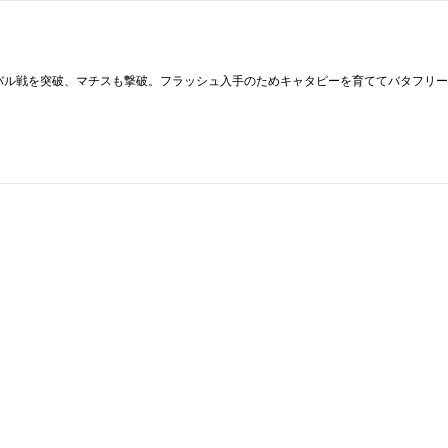
バル戦を突破、マチスも撃破。フラッシュ入手のためキャタピーを育ててバタフリー