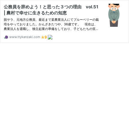
公務員を辞めよう！と思った３つの理由 vol.51
| 農村で幸せに生きるための知恵
脱サラ、元地方公務員、最近まで某農業法人にてブルーベリーの栽
培をやっておりました。かんざきたつや、36歳です。 現在は、
農業法人を退職し、独立起業の準備をしており、子どもたちの笑顔
あふれる、「たくさんのひとたちの思い出づくりをお手伝いする
www.ttykanzaki.com