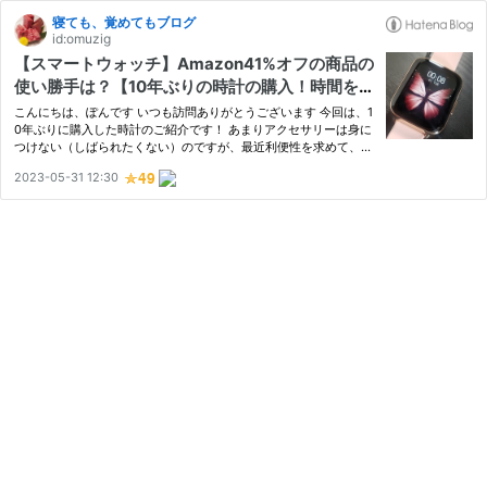
寝ても、覚めてもブログ
id:omuzig
【スマートウォッチ】Amazon41%オフの商品の
使い勝手は？【10年ぶりの時計の購入！時間を見
方につけてスマートライフ】開封・商品レビュー
こんにちは、ぽんです いつも訪問ありがとうございます 今回は、1
0年ぶりに購入した時計のご紹介です！ あまりアクセサリーは身に
つけない（しばられたくない）のですが、最近利便性を求めて、時
計の必要性を感じるようになりました 今まではスマホで時計を見
2023-05-31 12:30
たり、リビングに時計がないためにテレビを時計代わりにしてい…