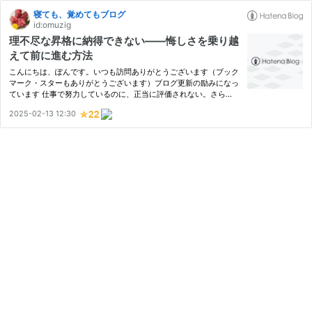
寝ても、覚めてもブログ
id:omuzig
理不尽な昇格に納得できない——悔しさを乗り越
えて前に進む方法
こんにちは、ぽんです。いつも訪問ありがとうございます（ブック
マーク・スターもありがとうございます）ブログ更新の励みになっ
ています 仕事で努力しているのに、正当に評価されない。さら
に、パワハラなど問題のある同僚が昇格するのを目の当たりにする
2025-02-13 12:30
と、「なんでこんなことが起こるんだ？」と納得できない気持ちに
な…