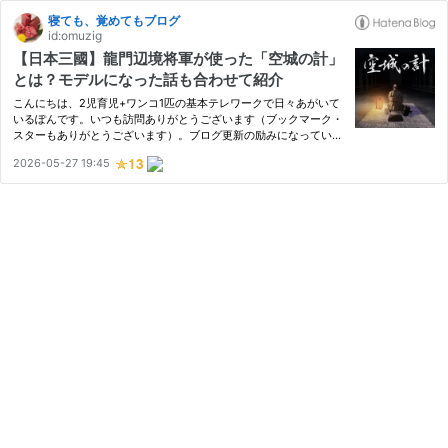
寝ても、覚めてもブログ
id:omuzig
【日本三國】龍門辺境将軍が使った「空城の計」
とは？モデルになった話も合わせて紹介
こんにちは、2児育児+ワンコ1匹の基本テレワークで日々あがいて
いるぽんです。いつも訪問ありがとうございます（ブックマーク・
スターもありがとうございます）。ブログ更新の励みになっていま
す。 今回は、どハマり中の漫画・アニメである『日本三國』の有
2026-05-27 19:45
名なシーンである「空城の計」についてご紹介したいと思います。
…