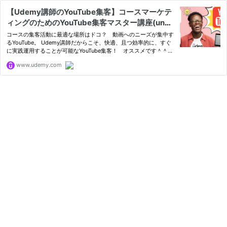
【Udemy講師のYouTube集客】コースマーケテ
ィングのためのYouTube集客マスター講座(unof
ficial)
コースの集客活動に最適な場所はドコ？ 動画へのニーズが集中す
るYouTube。 Udemy講師だからこそ、快適、且つ効率的に、すぐ
に実践運用することが可能なYouTube集客！ オススメです＾＾
(unofficial)
www.udemy.com