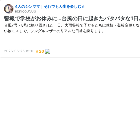
4人のシンママ｜それでも人生を楽しむ☆
id:nico0506
警報で学校がお休みに…台風の日に起きたバタバタな1日
台風7号・8号に振り回された一日。大雨警報で子どもたちは休校・登校変更と
い物ミスまで、シングルマザーのリアルな日常を綴ります。
2026-06-26 15:11