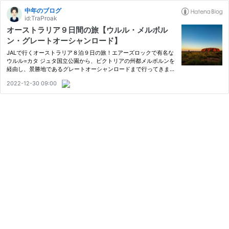
中年のブログ
id:TraProak
オーストラリア９日間の旅【ウルル・メルボル
ン・グレートオーシャンロード】
JALで行くオーストラリア８泊９日の旅！エアーズロックで有名な
ウルル=カタ ジュタ国立公園から、ビクトリアの州都メルボルンを
経由し、景勝地であるグレートオーシャンロードまで行ってきまし
た。本記事では、各地で訪れた見どころや観光スポットを紹介しま
2022-12-30 09:00
す！