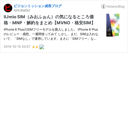
ビジョンミッション成長ブログ
id:kobabiz
IIJmio SIM（みおふぉん）の気になるところ価
格・MNP・解約をまとめ【MVNO・格安SIM】
iPhone 6 PlusのSIMフリーモデルを購入しました。 iPhone 6 Plus
のレビュー・感想。一週間使ってみて しかし、まだ、SIMは入れな
いで、「SIMなし」で運用しています。まさに「SIMフリー」なの
ですが、そのうち、MVNOのSIMを入れて使いたいと考えていま
2014-10-15 20:57
す。 いろいろとサービスがありますし、なかなかわかりにくいと
ころも…