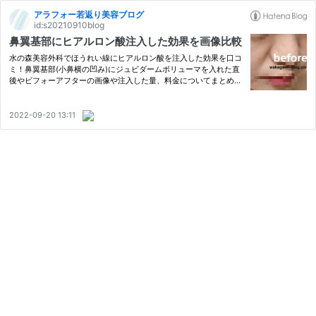
アラフォー若返り美容ブログ
id:s20210910blog
鼻翼基部にヒアルロン酸注入した効果を画像比較
水の森美容外科でほうれい線にヒアルロン酸を注入した効果を口コ
ミ！鼻翼基部(小鼻横の凹み)にジュビダームボリューマを入れた直
後やビフォーアフターの画像や注入した量、料金についてまとめま
した。
2022-09-20 13:11