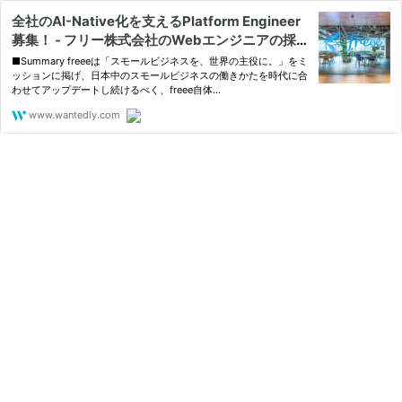
全社のAI-Native化を支えるPlatform Engineer
募集！ - フリー株式会社のWebエンジニアの採用
- Wantedly
■Summary freeeは「スモールビジネスを、世界の主役に。」をミ
ッションに掲げ、日本中のスモールビジネスの働きかたを時代に合
わせてアップデートし続けるべく、freee自体...
www.wantedly.com