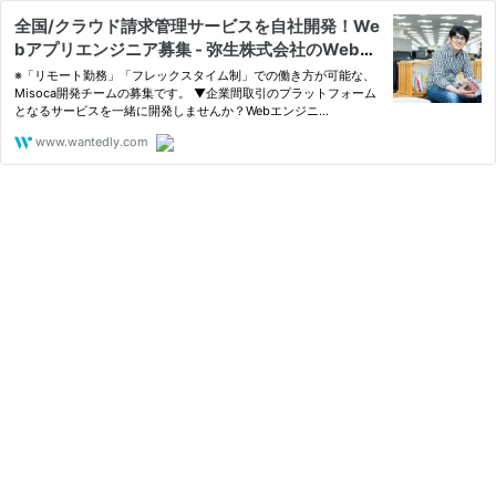
全国/クラウド請求管理サービスを自社開発！We
bアプリエンジニア募集 - 弥生株式会社のWebエ
ンジニアの採用 - Wantedly
※「リモート勤務」「フレックスタイム制」での働き方が可能な、
Misoca開発チームの募集です。 ▼企業間取引のプラットフォーム
となるサービスを一緒に開発しませんか？Webエンジニ...
www.wantedly.com