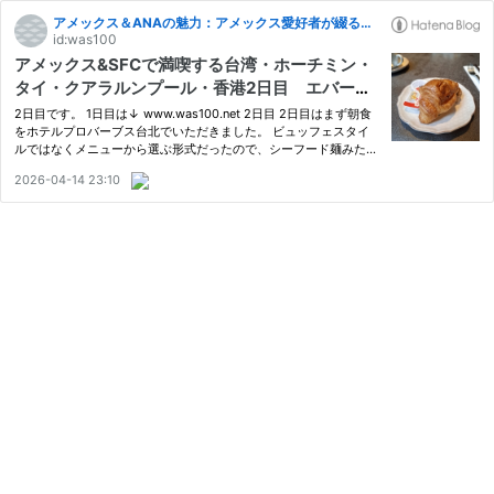
アメックス＆ANAの魅力：アメックス愛好者が綴る旅行とカードの魅力
id:was100
アメックス&SFCで満喫する台湾・ホーチミン・
タイ・クアラルンプール・香港2日目 エバー航
空でホーチミンへ向かいました
2日目です。 1日目は↓ www.was100.net 2日目 2日目はまず朝食
をホテルプロバーブス台北でいただきました。 ビュッフェスタイ
ルではなくメニューから選ぶ形式だったので、シーフード麺みたい
なのを頼んだのですがこれがまた美味でした。 その後は昼まで仕
2026-04-14 23:10
事した後、昼食として近くの小籠包店に行きました。 餡子の小籠
包な…