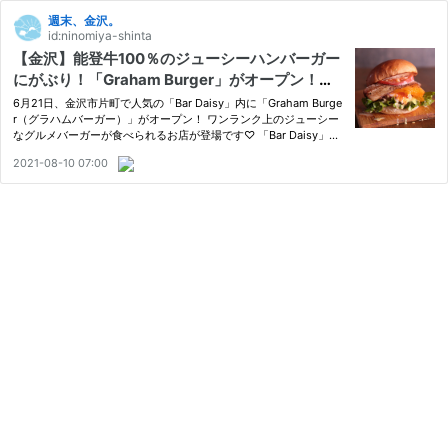
週末、金沢。
id:ninomiya-shinta
【金沢】能登牛100％のジューシーハンバーガー
にがぶり！「Graham Burger」がオープン！【N
EW OPEN】
6月21日、金沢市片町で人気の「Bar Daisy」内に「Graham Burge
r（グラハムバーガー）」がオープン！ ワンランク上のジューシー
なグルメバーガーが食べられるお店が登場です♡ 「Bar Daisy」で
昼のみオープンしている「Graham Burger」。 能登牛100%の肉肉
2021-08-10 07:00
しいパティが楽しめる、本格グルメバーガーのお店です。 こちら
が人…