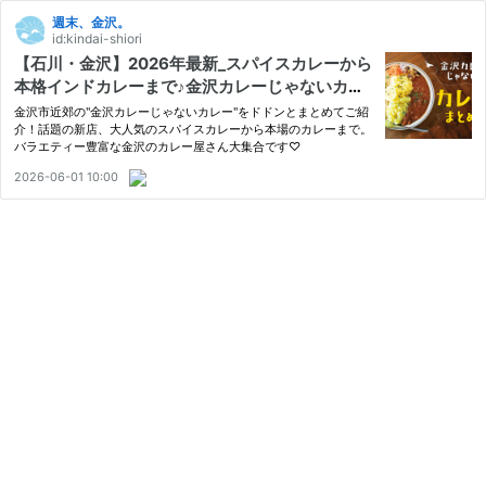
週末、金沢。
id:kindai-shiori
【石川・金沢】2026年最新_スパイスカレーから
本格インドカレーまで♪金沢カレーじゃないカレ
ーまとめ！【16選】
金沢市近郊の"金沢カレーじゃないカレー"をドドンとまとめてご紹
介！話題の新店、大人気のスパイスカレーから本場のカレーまで。
バラエティー豊富な金沢のカレー屋さん大集合です♡
2026-06-01 10:00