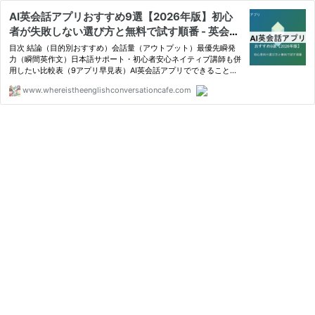
AI英会話アプリおすすめ9選【2026年版】初心
者が失敗しない選び方と無料で試す順番 - 英会話
の始め方ガイド
目次 結論（目的別おすすめ）会話量（アウトプット）最優先瞬発
力（瞬間英作文）日本語サポート・初心者安心ネイティブ講師も併
用したい比較表（9アプリ早見表）AI英会話アプリでできること／
できないことできることできないこと初心 […]
www.whereistheenglishconversationcafe.com