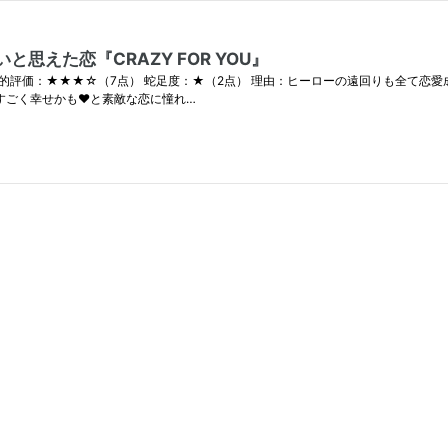
えた恋『CRAZY FOR YOU』
ー） 私的評価：★★★☆（7点） 蛇足度：★（2点） 理由：ヒーローの遠回りも全て
らすごく幸せかも❤と素敵な恋に憧れ…