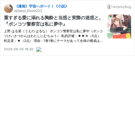
《漫画》宇宙へポーイ！《小説》
id:best_lilium222
重すぎる愛に溺れる陶酔と当惑と実際の迷惑と。
『ポンコツ警察官は私に夢中』
上野 はる菜（うえの はるな） ポンコツ警察官は私に夢中（ポンコ
ツけいさつかんはわたしにむちゅう） 私的評価：★★☆（5点）
蛇足度：★（2点） 理由：1巻1巻にテーマがあって全体の構成は悪
くない。薄味なだけで…。 秋山 椛２７歳。方言で酔っぱらいを撃
2026-06-05 18:30
退したら、方言フェチだという警察官になつかれちゃった！ 椛の
こと…