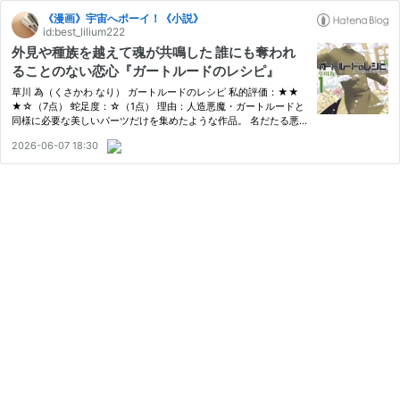
《漫画》宇宙へポーイ！《小説》
id:best_lilium222
外見や種族を越えて魂が共鳴した 誰にも奪われ
ることのない恋心『ガートルードのレシピ』
草川 為（くさかわ なり） ガートルードのレシピ 私的評価：★★
★☆（7点） 蛇足度：☆（1点） 理由：人造悪魔・ガートルードと
同様に必要な美しいパーツだけを集めたような作品。 名だたる悪
魔のパーツを繋ぎ創造された人造悪魔・ガートルード。彼の製造方
2026-06-07 18:30
法を記した「ガートルードのレシピ」を巡り争いは絶えない…。女
子高生…