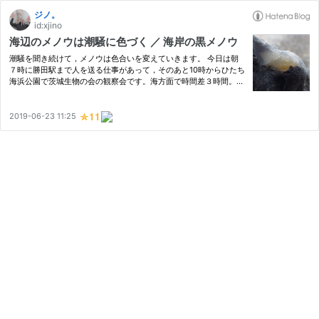
ジノ。
id:xjino
海辺のメノウは潮騒に色づく ／ 海岸の黒メノウ
潮騒を聞き続けて，メノウは色合いを変えていきます。 今日は朝
７時に勝田駅まで人を送る仕事があって，そのあと10時からひたち
海浜公園で茨城生物の会の観察会です。海方面で時間差３時間。さ
てどう潰そうか。 海岸でメノウを拾いましょ♪ 気になっていたこと
があるんです。他の方のブログでメノウのかけらが拾える海岸が…
2019-06-23 11:25