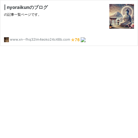
| nyoraikunのブログ
の記事一覧ページです。
www.xn--fhq32lm4eoko24c48b.com