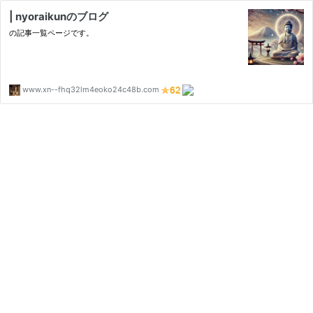
| nyoraikunのブログ
の記事一覧ページです。
www.xn--fhq32lm4eoko24c48b.com