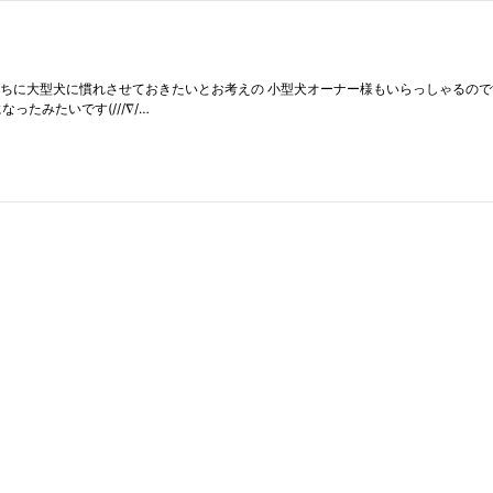
子犬のうちに大型犬に慣れさせておきたいとお考えの 小型犬オーナー様もいらっしゃる
ったみたいです(///∇/…