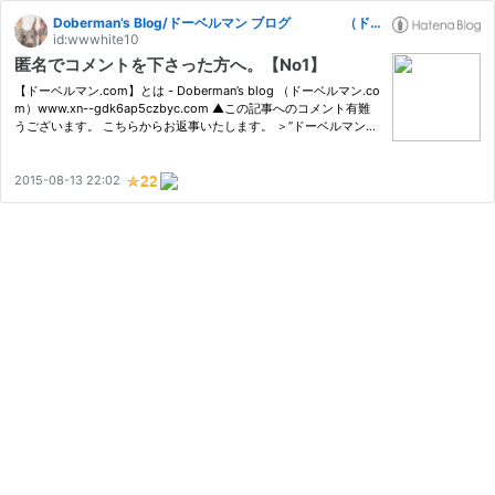
Doberman’s Blog/ドーベルマン ブログ （ドーベルマン.com）
id:wwwhite10
匿名でコメントを下さった方へ。【No1】
【ドーベルマン.com】とは - Doberman’s blog （ドーベルマン.co
m）www.xn--gdk6ap5czbyc.com ▲この記事へのコメント有難
うございます。 こちらからお返事いたします。 ＞”ドーベルマン飼
う人は変人だと思ってた”さんへ コメント有難うございます。 わた
しが知るドーベルマンオーナー様たちは皆、素晴らしい方たちです
よ。…
2015-08-13 22:02