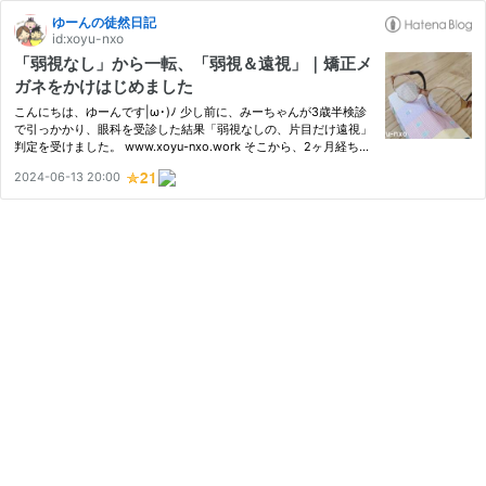
ゆーんの徒然日記
id:xoyu-nxo
「弱視なし」から一転、「弱視＆遠視」｜矯正メ
ガネをかけはじめました
こんにちは、ゆーんです|ω･)ﾉ 少し前に、みーちゃんが3歳半検診
で引っかかり、眼科を受診した結果「弱視なしの、片目だけ遠視」
判定を受けました。 www.xoyu-nxo.work そこから、2ヶ月経ちま
して… 現在、「弱視＆遠視用の、矯正メガネ」、を、かけておりま
2024-06-13 20:00
す！！ 「弱視じゃないからね、治療もクソもないんですよ〜」 と
の…