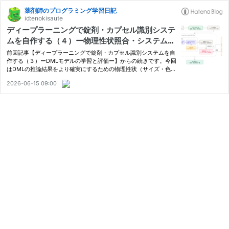
薬剤師のプログラミング学習日記
id:enokisaute
ディープラーニングで錠剤・カプセル識別システ
ムを自作する（４）ー物理性状照合・システム統
合ー
前回記事【ディープラーニングで錠剤・カプセル識別システムを自
作する（３）ーDMLモデルの学習と評価ー】からの続きです。今回
はDMLの推論結果をより確実にするための物理性状（サイズ・色・
形状）の評価と、最終的なシステム統合・UI化について書いていき
2026-06-15 09:00
たいと思います。 物理性状（サイズ・色・形状）を識別判定に組
み…