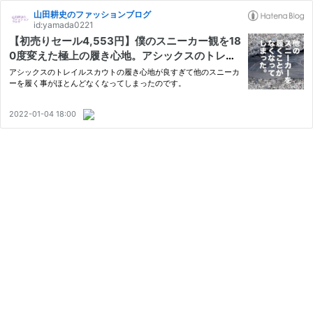
山田耕史のファッションブログ
id:yamada0221
【初売りセール4,553円】僕のスニーカー観を18
0度変えた極上の履き心地。アシックスのトレラ
ンシューズ。【僕の愛用品】
アシックスのトレイルスカウトの履き心地が良すぎて他のスニーカ
ーを履く事がほとんどなくなってしまったのです。
2022-01-04 18:00