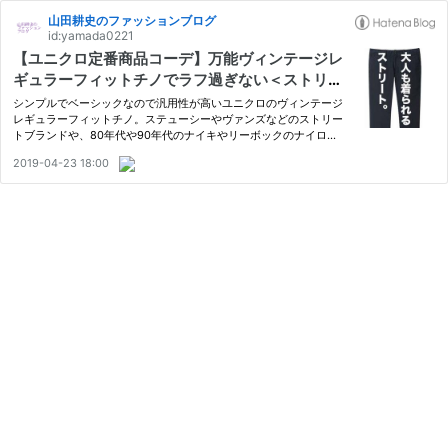
山田耕史のファッションブログ
id:yamada0221
【ユニクロ定番商品コーデ】万能ヴィンテージレ
ギュラーフィットチノでラフ過ぎない＜ストリー
ト＞コーディネート。
シンプルでベーシックなので汎用性が高いユニクロのヴィンテージ
レギュラーフィットチノ。ステューシーやヴァンズなどのストリー
トブランドや、80年代や90年代のナイキやリーボックのナイロン
ブルゾンとも合わせられます。
2019-04-23 18:00