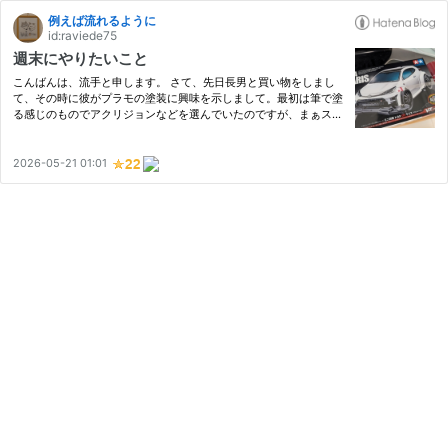
例えば流れるように
id:raviede75
週末にやりたいこと
こんばんは、流手と申します。 さて、先日長男と買い物をしまし
て、その時に彼がプラモの塗装に興味を示しまして。最初は筆で塗
る感じのものでアクリジョンなどを選んでいたのですが、まぁスプ
レー缶のほうがいいんじゃないかと思いそちらを勧めてみました。
赤いカラーにしたいようです。ほんで、どれに色を付けるのよと
聞…
2026-05-21 01:01