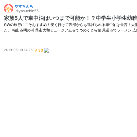
やすちんち
id:yasuchin55
家族5人で車中泊はいつまで可能か！？中学生小学生幼稚
GWの旅行にこそおすすめ！安く行けて渋滞からも逃げられる車中泊は最高！大阪～
た。 福山市鞆の浦 呉市大和ミュージアム＆てつのくじら館 尾道市でラーメン 
2019-05-10 14:25