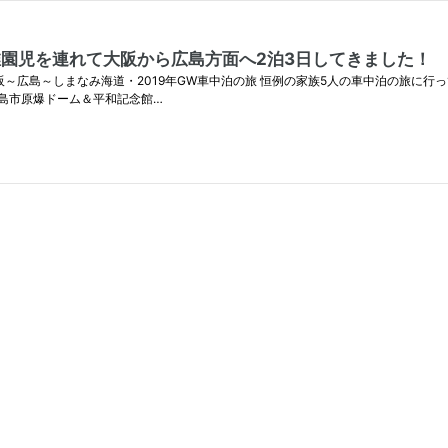
園児を連れて大阪から広島方面へ2泊3日してきました！
広島～しまなみ海道・2019年GW車中泊の旅 恒例の家族5人の車中泊の旅に行っ
広島市原爆ドーム＆平和記念館…