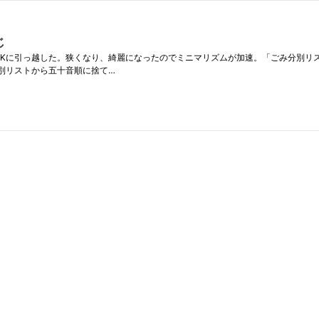
じ
1DKに引っ越した。狭くなり、綺麗になったのでミニマリズムが加速。「ごみ分別リストか
分別リストから五十音順に捨て…