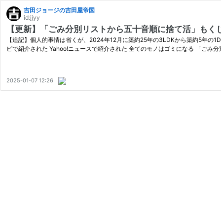
吉田ジョージの吉田屋帝国
id:jjyy
【更新】「ごみ分別リストから五十音順に捨て活」もく
【追記】個人的事情は省くが、2024年12月に築約25年の3LDKから築約5年の
ビで紹介された Yahoo!ニュースで紹介された 全てのモノはゴミになる 「ごみ
2025-01-07 12:26