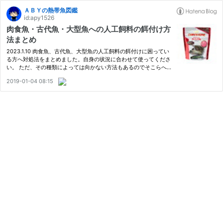
ＡＢＹの熱帯魚図鑑
id:apy1526
肉食魚・古代魚・大型魚への人工飼料の餌付け方
法まとめ
2023.1.10 肉食魚、古代魚、大型魚の人工飼料の餌付けに困ってい
る方へ対処法をまとめました。自身の状況に合わせて使ってくださ
い。 ただ、その種類によっては向かない方法もあるのでそこらへ
んは自己責任でよろしくお願いします。 人工飼料に餌付けするメ
2019-01-04 08:15
リット・デメリットは？ おすすめの人工飼料は？ スタンダード
な…