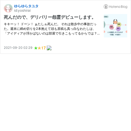
ゆらゆらタユタ
id:yoshirai
死んだので、デリバリー怨霊デビューします。
キキーッ！ ドーン！ ぁたしゎ死んだ。 それは散歩中の事故だっ
た。週末に締め切りを2本抱えて頭も原稿も真っ白なわたしは、
「アイディアが浮かばないのは部屋で引きこもってるからでは？」
と思い立って部屋を出た。コンビニに寄り、ストロングゼロに手が
伸びたけど、結局お茶と焼き鳥を買った。アルコールを自重したの
は…
2021-09-20 02:29