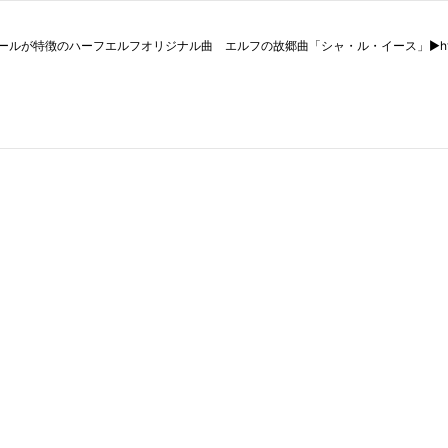
のハーフエルフオリジナル曲 エルフの故郷曲「シャ・ル・イース」▶https://yo