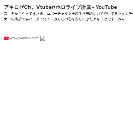
アキロゼCh。Vtuber/ホロライブ所属 - YouTube
異世界からやってきた癒し系バーチャル女子高生不思議な力で浮いてるツインテールが特徴
ナ！の挨拶で会いに来てね！！みんなの心を癒しにきたアキロゼです！みん...
www.youtube.com