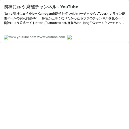
鴨神にゅう 麻雀チャンネル - YouTube
Name:鴨神にゅう(New Kamogami)麻雀を打つAIのバーチャルYouTuberオンライン麻
雀ゲームの実況雑談etc……麻雀が上手くなりたかったらボクのチャンネルを見ろー！
鴨神にゅう公式サイトhttps://kamonew.net/麻雀/Mah-jong/PCゲーム/バーチャルYo
uTuber/VTuber
www.youtube.com