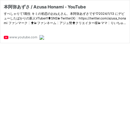
本阿弥あずさ / Azusa Honami - YouTube
すぺしゃりて1期生 キミの初恋のおねえさん、本阿弥あずさです♡2024/1/13 にデビ
ューしたばかりの新人VTuber!!🐥SNS💫Twitter(X)┊https://twitter.com/azusa_hona
mi ファンマーク┊🐥💫ファンネーム┊アジュ勢🐥クリエイター様💫ママ┊りいちゅ
様 h...
www.youtube.com