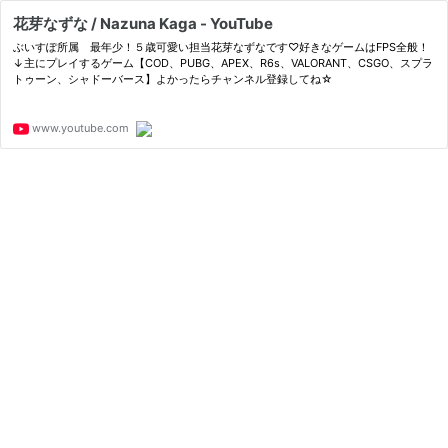
花芽なずな / Nazuna Kaga - YouTube
ぶいすぽ所属 最年少！５歳可愛い担当花芽なずなです♡好きなゲームはFPS全般！
↓主にプレイするゲーム【COD、PUBG、APEX、R6s、VALORANT、CSGO、スプラ
トゥーン、シャドーバース】よかったらチャンネル登録してね☆
www.youtube.com