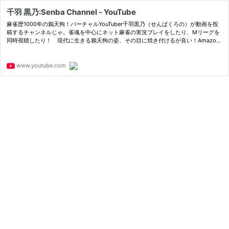
千羽 黒乃:Senba Channel - YouTube
麻雀歴1000年の鴉天狗！バーチャルYouTuber千羽黒乃（せんばくろの）が動画を投
稿するチャンネルじゃ。雀魂を中心にネット麻雀の実況プレイをしたり、Mリーグを
同時視聴したり！ 現代に生きる鴉天狗の姿、その目に焼き付けるが良い！Amazon
アソシエイト・プログラムに参加しています。
www.youtube.com