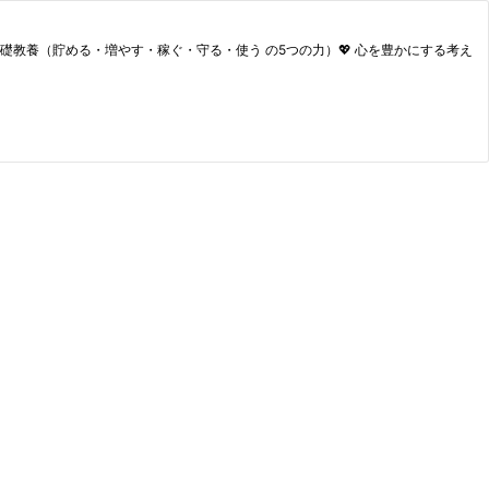
礎教養（貯める・増やす・稼ぐ・守る・使う の5つの力）💖 心を豊かにする考え