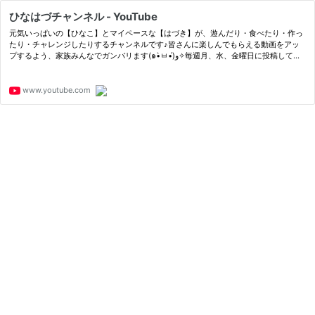
ひなはづチャンネル - YouTube
元気いっぱいの【ひなこ】とマイペースな【はづき】が、遊んだり・食べたり・作っ
たり・チャレンジしたりするチャンネルです♪皆さんに楽しんでもらえる動画をアッ
プするよう、家族みんなでガンバリます(๑•̀ㅂ•́)و✧毎週月、水、金曜日に投稿してい
ます！チャンネル登録・高評価・コメントをお待ちしております！
www.youtube.com