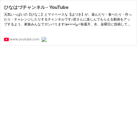
ひなはづチャンネル - YouTube
元気いっぱいの【ひなこ】とマイペースな【はづき】が、遊んだり・食べたり・作っ
たり・チャレンジしたりするチャンネルです♪皆さんに楽しんでもらえる動画をアッ
プするよう、家族みんなでガンバリます(๑•̀ㅂ•́)و✧毎週月、水、金曜日に投稿してい
ます！チャンネル登録・高評価・コメントをお待ちしております！
www.youtube.com