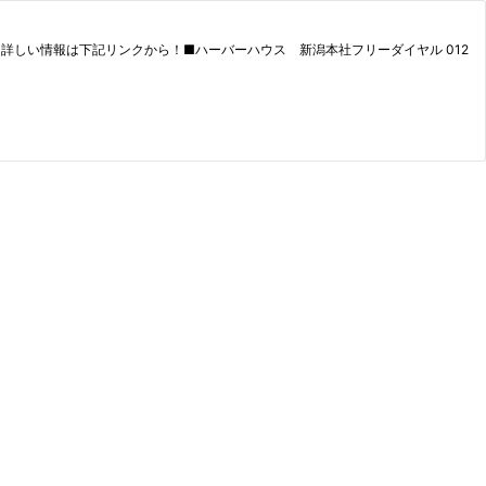
しい情報は下記リンクから！■ハーバーハウス 新潟本社フリーダイヤル 012