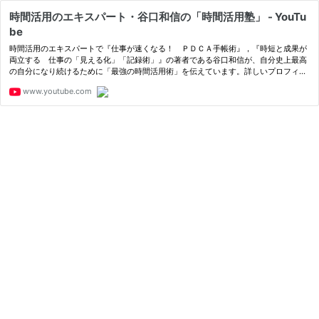
時間活用のエキスパート・谷口和信の「時間活用塾」 - YouTu
be
時間活用のエキスパートで『仕事が速くなる！ ＰＤＣＡ手帳術』，『時短と成果が
両立する 仕事の「見える化」「記録術」』の著者である谷口和信が、自分史上最高
の自分になり続けるために「最強の時間活用術」を伝えています。詳しいプロフィー
ルはこちらもご覧くださいhttps://kazutaniguchi.com/profile/
www.youtube.com