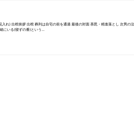
告別式(お花入れ) 出棺挨拶 出棺 葬列は自宅の前を通過 最後の対面 荼毘・精進落とし 次
緒にいる(寝ずの番)という…