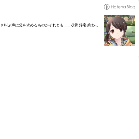
男の泣き叫ぶ声は父を求めるものかそれとも…… 収骨 帰宅 終わっ