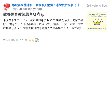
雄飛会＠北浦和・最強個人塾流：志望校に見合う【格】の育て方【偏差値７０突破の流儀】
id:yuuhikai-ichiyanagi
教養体育教師思考٩( ᐛ )و
ネクストステージへ！読者登録を(੭ ᐕ)੭*⁾⁾ 後輩たちよ、先輩に続
け！ 君もチーム【積小為大】に入って、 浦高・一女・大宮・市立
に挑戦しよう！ 大学受験部門も絶賛入門生募集中！！！ www.yu-
hikai.net 本日、３本目のブログ。 www.yu-hikai.net www.yu-hika
i.net 【教養体育教師、今日の思索】(੭ ᐕ)੭*⁾⁾「匠（たくみ）」…
2026-05-05 17:09