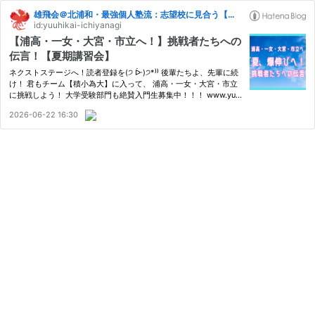
雄飛会＠北浦和・最強個人塾流：志望校に見合う【格】の育て方【偏差値７０突破の流儀】
id:yuuhikai-ichiyanagi
【浦高・一女・大宮・市立へ！】挑戦者たちへの
伝言！【夏期講習会】
ネクストステージへ！読者登録を(੭ ᐕ)੭*⁾⁾ 後輩たちよ、先輩に続
け！ 君もチーム【積小為大】に入って、 浦高・一女・大宮・市立
に挑戦しよう！ 大学受験部門も絶賛入門生募集中！！！ www.yu-
hikai.net www.yu-hikai.net 夏期講習会、最新情報はこちら！ ww
2026-06-22 16:30
w.yu-hikai.net www.yu-hikai.net 浦高・一女・大宮・市立挑戦者…