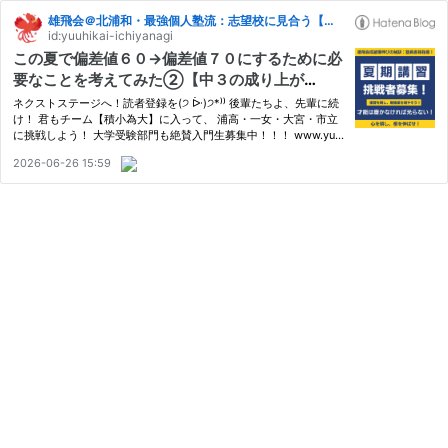
雄飛会＠北浦和・最強個人塾流：志望校に見合う【格】の育て方【偏差値７０突破の流儀】
id:yuuhikai-ichiyanagi
この夏で偏差値６０→偏差値７０にするために必
要なことを考えてみた②【中３の成り上が
り！】
ネクストステージへ！読者登録を(੭ ᐕ)੭*⁾⁾ 後輩たちよ、先輩に続
け！ 君もチーム【積小為大】に入って、 浦高・一女・大宮・市立
に挑戦しよう！ 大学受験部門も絶賛入門生募集中！！！ www.yu-
hikai.net 前回の続き www.yu-hikai.net 覚悟を決めて、克己心を奮
2026-06-26 15:59
い 継続力と復習の徹底力を発揮する というお話だった。 偏差…