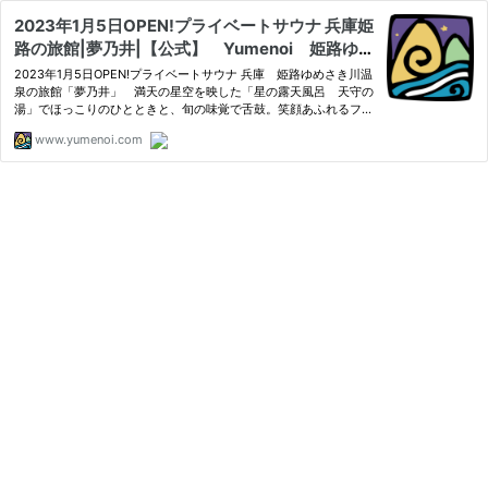
2023年1月5日OPEN!プライベートサウナ 兵庫姫
路の旅館|夢乃井|【公式】 Yumenoi 姫路ゆめ
さき川温泉 ミシュラン 露天風呂 部屋食 和
2023年1月5日OPEN!プライベートサウナ 兵庫 姫路ゆめさき川温
洋室 禁煙 ドッグフレンドリー
泉の旅館「夢乃井」 満天の星空を映した「星の露天風呂 天守の
湯」でほっこりのひとときと、旬の味覚で舌鼓。笑顔あふれるファ
ミリーに大満足のお宿です 大阪から60分。のどかな日本の原風景
www.yumenoi.com
に囲まれた里山温泉リゾート。最上階には絶景の露天風呂を設えた
客…