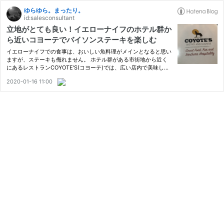
ゆらゆら。まったり。
id:salesconsultant
立地がとても良い！イエローナイフのホテル群か
ら近いコヨーテでバイソンステーキを楽しむ
イエローナイフでの食事は、おいしい魚料理がメインとなると思い
ますが、ステーキも侮れません。 ホテル群がある市街地から近く
にあるレストランCOYOTE'S(コヨーテ)では、広い店内で美味しい
肉を食べることができます。 立地が良いのはとても良い。ホテル
2020-01-16 11:00
群の近くにあるレストランです。 グルメ情報を探していると、イ
エロ…