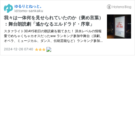
ゆるりとねっと。
id:tomo-sankaku
我々は一体何を見せられていたのか（褒め言葉）
︰舞台朗読劇「遙かなるエルドラド・序章」
スタァライト3DAYS初日の朗読劇を観てきた！ 洪水レベルの情報
量でめちゃくちゃカオスだったww ランキング参加中舞台（演劇、
オペラ、ミュージカル、ダンス、伝統芸能など）ランキング参加中
舞台創造科 舞台朗読劇「遙かなるエルドラド・序章」 開催概要 ス
2024-12-26 07:40
タァライトSPECIAL3DAYS！！！ DAY1 会場・座席について 舞台
朗読…